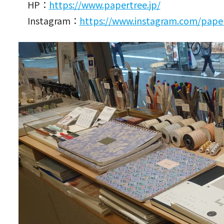
HP：
https://www.papertree.jp/
Instagram：
https://www.instagram.com/papert