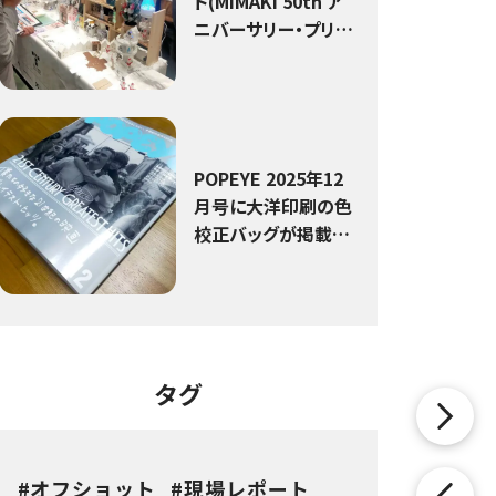
ト(MIMAKI 50th ア
ニバーサリー・プリン
ティング・フェア)
POPEYE 2025年12
月号に大洋印刷の色
校正バッグが掲載さ
れました！
タグ
オフショット
現場レポート