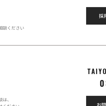
採
相談ください
TAIY
0
談は、
お問