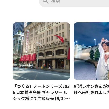
「つくる」ノートシリーズ202
新浜レオンさんが
6 日本橋髙島屋 ギャラリー ル
社へ来社されまし
シック様にて店頭販売 [9/30～
10/7]