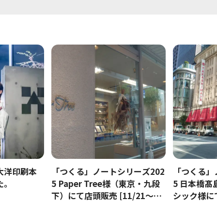
大洋印刷本
「つくる」ノートシリーズ202
「つくる」
た。
5 Paper Tree様（東京・九段
5 日本橋髙
下）にて店頭販売 [11/21～1
シック様にて
月末予定]
～]