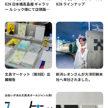
026 日本橋髙島屋 ギャラリ
026 ラインナップ
ー ル シック様にて店頭販売
[9/30～10/7]
文具マーケット（第8回）出
新浜レオンさんが大洋印刷本
展報告
社へ来社されました。