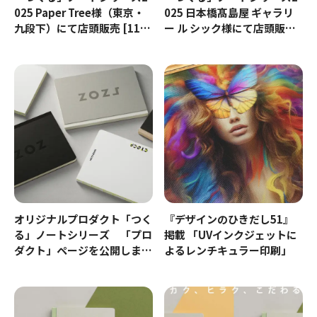
025 Paper Tree様（東京・
025 日本橋髙島屋 ギャラリ
九段下）にて店頭販売 [11/2
ー ル シック様にて店頭販売
1～1月末予定]
[11/13～]
オリジナルプロダクト「つく
『デザインのひきだし51』
る」ノートシリーズ 「プロ
掲載 「UVインクジェットに
ダクト」ページを公開しまし
よるレンチキュラー印刷」
た